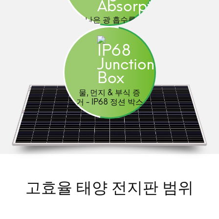
더 나은 광 흡수를위
한 아크 유리
물, 먼지 & 부식 증
거 - IP68 정션 박스
고효율 태양 전지판 범위